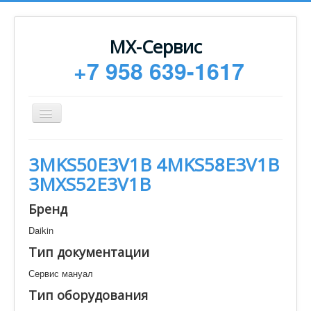
МХ-Сервис
+7 958 639-1617
Toggle
Navigation
Ремонт
3MKS50E3V1B 4MKS58E3V1B
Монтаж
3MXS52E3V1B
Сервисное обслуживание
Бренд
Техническая документация
Daikin
Статьи
Тип документации
Новости
Сервис мануал
Контакты
Тип оборудования