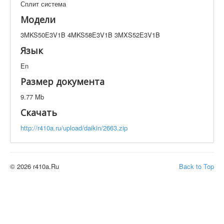
Сплит система
Техническая документация
3MKS50E3V1B 4MKS58E3V1B 3MXS52E3V1B
Модели
Искать
3MKS50E3V1B 4MKS58E3V1B 3MXS52E3V1B
Язык
En
Производитель
Тип документации
Размер документа
Элементов на страницу
9.77 Mb
Скачать
http://r410a.ru/upload/daikin/2663.zip
© 2026 r410a.Ru
Back to Top