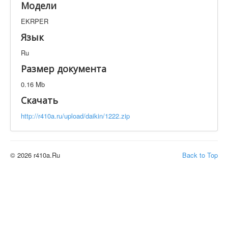
Модели
Техническая документация
EKRPER
EKRPER
Искать
Язык
Ru
Производитель
Тип документации
Размер документа
0.16 Mb
Элементов на страницу
Скачать
http://r410a.ru/upload/daikin/1222.zip
© 2026 r410a.Ru
Back to Top