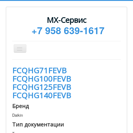
МХ-Сервис
+7 958 639-1617
Toggle
Navigation
Ремонт
FCQHG71FEVB
Монтаж
FCQHG100FEVB
Сервисное обслуживание
FCQHG125FEVB
FCQHG140FEVB
Техническая документация
Статьи
Бренд
Новости
Daikin
Тип документации
Контакты