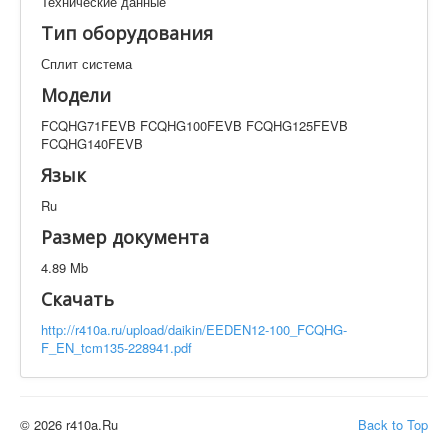
Технические данные
Техническая документация
Тип оборудования
FCQHG71FEVB FCQHG100FEVB FCQHG125FEVB
FCQHG140FEVB
Сплит система
Искать
Модели
FCQHG71FEVB FCQHG100FEVB FCQHG125FEVB
FCQHG140FEVB
Производитель
Тип документации
Язык
Ru
Элементов на страницу
Размер документа
4.89 Mb
Скачать
http://r410a.ru/upload/daikin/EEDEN12-100_FCQHG-
F_EN_tcm135-228941.pdf
© 2026 r410a.Ru
Back to Top