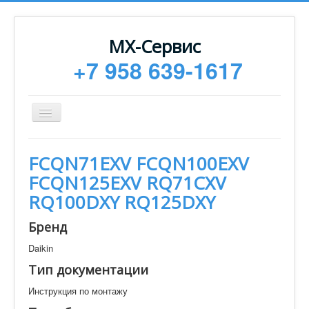
МХ-Сервис
+7 958 639-1617
Toggle
Navigation
Ремонт
FCQN71EXV FCQN100EXV
Монтаж
FCQN125EXV RQ71CXV
Сервисное обслуживание
RQ100DXY RQ125DXY
Техническая документация
Бренд
Статьи
Daikin
Новости
Тип документации
Контакты
Инструкция по монтажу