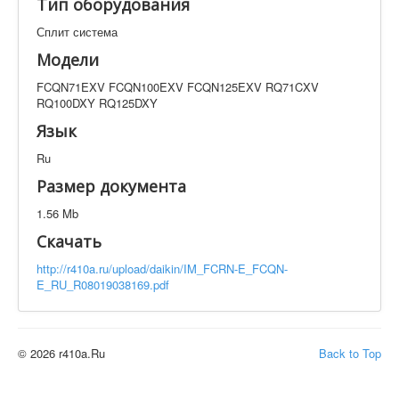
Тип оборудования
Техническая документация
FCQN71EXV FCQN100EXV FCQN125EXV RQ71CXV
Сплит система
RQ100DXY RQ125DXY
Модели
Искать
FCQN71EXV FCQN100EXV FCQN125EXV RQ71CXV
RQ100DXY RQ125DXY
Язык
Производитель
Тип документации
Ru
Размер документа
Элементов на страницу
1.56 Mb
Скачать
http://r410a.ru/upload/daikin/IM_FCRN-E_FCQN-
E_RU_R08019038169.pdf
© 2026 r410a.Ru
Back to Top