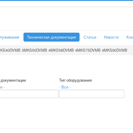
служивание
Техническая документация
Статьи
Новости
Кон
KS40DVMB 3MKS50DVMB 4MKS58DVMB 4MKS75DVMB 4MKS90DVMB
 документации
Тип оборудования
е -
- Все -