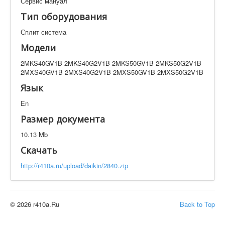
Сервис мануал
Техническая документация
Тип оборудования
2MKS40GV1B 2MKS40G2V1B 2MKS50GV1B
2MKS50G2V1B 2MXS40GV1B 2MXS40G2V1B
Сплит система
2MXS50GV1B 2MXS50G2V1B
Модели
Искать
2MKS40GV1B 2MKS40G2V1B 2MKS50GV1B 2MKS50G2V1B
2MXS40GV1B 2MXS40G2V1B 2MXS50GV1B 2MXS50G2V1B
Производитель
Тип документации
Язык
En
Элементов на страницу
Размер документа
10.13 Mb
Скачать
http://r410a.ru/upload/daikin/2840.zip
© 2026 r410a.Ru
Back to Top