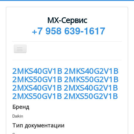
МХ-Сервис
+7 958 639-1617
Toggle
Navigation
Ремонт
2MKS40GV1B 2MKS40G2V1B
Монтаж
2MKS50GV1B 2MKS50G2V1B
Сервисное обслуживание
2MXS40GV1B 2MXS40G2V1B
2MXS50GV1B 2MXS50G2V1B
Техническая документация
Статьи
Бренд
Новости
Daikin
Тип документации
Контакты