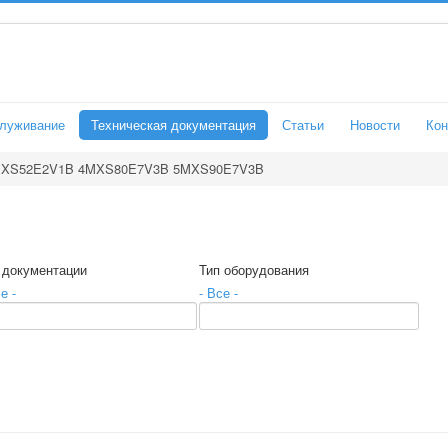
служивание
Техническая документация
Статьи
Новости
Кон
XS52E2V1B 4MXS80E7V3B 5MXS90E7V3B
 документации
Тип оборудования
е -
- Все -