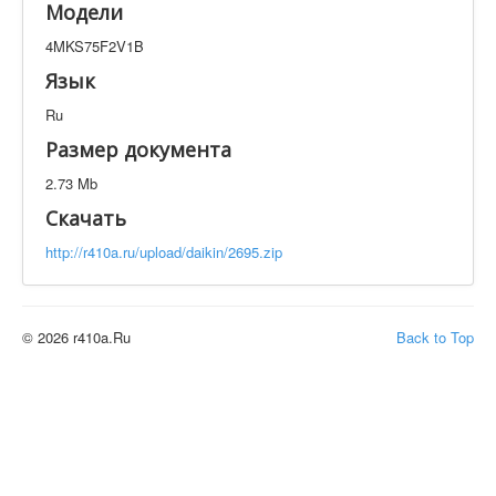
Модели
Техническая документация
4MKS75F2V1B
4MKS75F2V1B
Искать
Язык
Ru
Производитель
Тип документации
Размер документа
2.73 Mb
Элементов на страницу
Скачать
http://r410a.ru/upload/daikin/2695.zip
© 2026 r410a.Ru
Back to Top