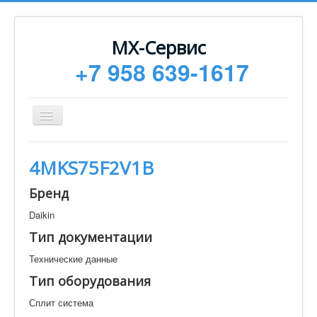
МХ-Сервис
+7 958 639-1617
Toggle
Navigation
Ремонт
4MKS75F2V1B
Монтаж
Бренд
Сервисное обслуживание
Daikin
Техническая документация
Тип документации
Статьи
Технические данные
Новости
Тип оборудования
Контакты
Сплит система