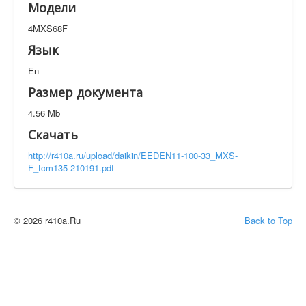
Модели
Техническая документация
4MXS68F
4MXS68F
Искать
Язык
En
Производитель
Тип документации
Размер документа
4.56 Mb
Элементов на страницу
Скачать
http://r410a.ru/upload/daikin/EEDEN11-100-33_MXS-
F_tcm135-210191.pdf
© 2026 r410a.Ru
Back to Top