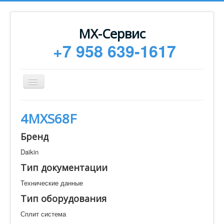
МХ-Сервис
+7 958 639-1617
Toggle
Navigation
Ремонт
4MXS68F
Монтаж
Бренд
Сервисное обслуживание
Daikin
Техническая документация
Тип документации
Статьи
Технические данные
Новости
Тип оборудования
Контакты
Сплит система