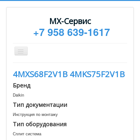
МХ-Сервис
+7 958 639-1617
Toggle
Navigation
Ремонт
4MXS68F2V1B 4MKS75F2V1B
Монтаж
Бренд
Сервисное обслуживание
Daikin
Техническая документация
Тип документации
Статьи
Инструкция по монтажу
Новости
Тип оборудования
Контакты
Сплит система