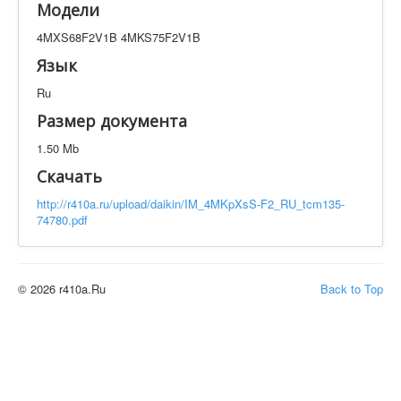
Модели
Техническая документация
4MXS68F2V1B 4MKS75F2V1B
4MXS68F2V1B 4MKS75F2V1B
Искать
Язык
Ru
Производитель
Тип документации
Размер документа
1.50 Mb
Элементов на страницу
Скачать
http://r410a.ru/upload/daikin/IM_4MKpXsS-F2_RU_tcm135-
74780.pdf
© 2026 r410a.Ru
Back to Top