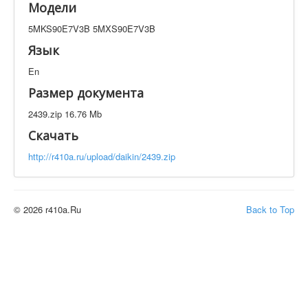
Модели
Техническая документация
5MKS90E7V3B 5MXS90E7V3B
5MKS90E7V3B 5MXS90E7V3B
Искать
Язык
En
Производитель
Тип документации
Размер документа
2439.zip 16.76 Mb
Элементов на страницу
Скачать
http://r410a.ru/upload/daikin/2439.zip
© 2026 r410a.Ru
Back to Top