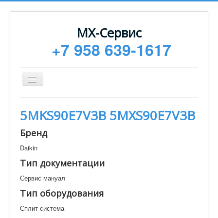
МХ-Сервис
+7 958 639-1617
Toggle
Navigation
Ремонт
5MKS90E7V3B 5MXS90E7V3B
Монтаж
Бренд
Сервисное обслуживание
Daikin
Техническая документация
Тип документации
Статьи
Сервис мануал
Новости
Тип оборудования
Контакты
Сплит система