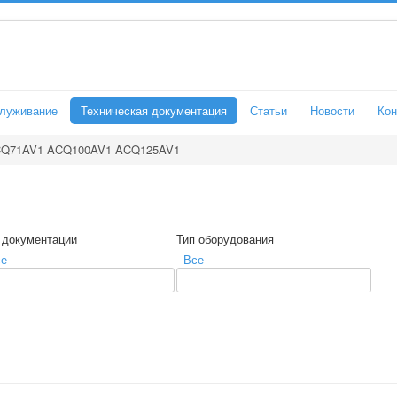
служивание
Техническая документация
Статьи
Новости
Кон
Q71AV1 ACQ100AV1 ACQ125AV1
 документации
Тип оборудования
е -
- Все -