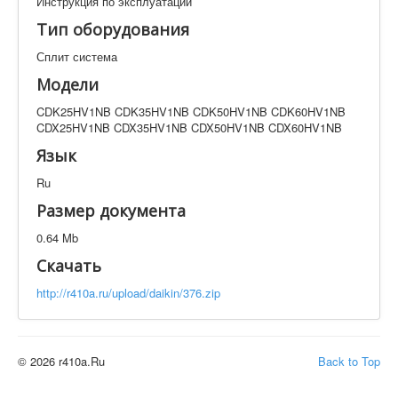
Инструкция по эксплуатации
Техническая документация
Тип оборудования
CDK25HV1NB CDK35HV1NB CDK50HV1NB
CDK60HV1NB CDX25HV1NB CDX35HV1NB
Сплит система
CDX50HV1NB CDX60HV1NB
Модели
Искать
CDK25HV1NB CDK35HV1NB CDK50HV1NB CDK60HV1NB
CDX25HV1NB CDX35HV1NB CDX50HV1NB CDX60HV1NB
Производитель
Тип документации
Язык
Ru
Элементов на страницу
Размер документа
0.64 Mb
Скачать
http://r410a.ru/upload/daikin/376.zip
© 2026 r410a.Ru
Back to Top