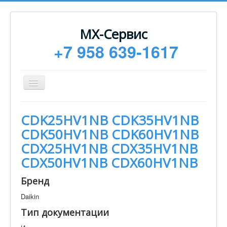
МХ-Сервис
+7 958 639-1617
Toggle
Navigation
Ремонт
CDK25HV1NB CDK35HV1NB
Монтаж
CDK50HV1NB CDK60HV1NB
Сервисное обслуживание
CDX25HV1NB CDX35HV1NB
CDX50HV1NB CDX60HV1NB
Техническая документация
Статьи
Бренд
Новости
Daikin
Тип документации
Контакты