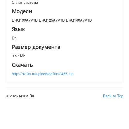
Сплит система
Техническая документация
ERQ100A7V1B ERQ125A7V1B ERQ140A7V1B
Модели
Искать
ERQ100A7V1B ERQ125A7V1B ERQ140A7V1B
Язык
En
Производитель
Тип документации
Размер документа
Элементов на страницу
3.57 Mb
Скачать
http://r410a.ru/upload/daikin/3466.zip
© 2026 r410a.Ru
Back to Top