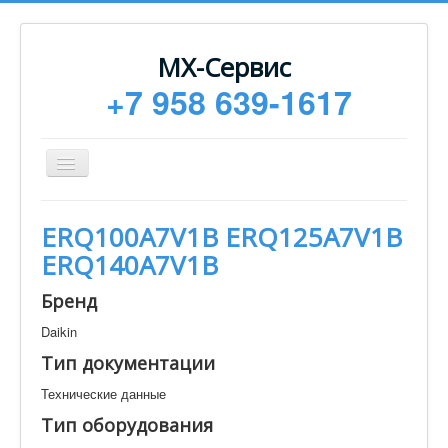
МХ-Сервис
+7 958 639-1617
Toggle
Navigation
Ремонт
ERQ100A7V1B ERQ125A7V1B
Монтаж
ERQ140A7V1B
Сервисное обслуживание
Бренд
Техническая документация
Daikin
Статьи
Тип документации
Новости
Технические данные
Контакты
Тип оборудования