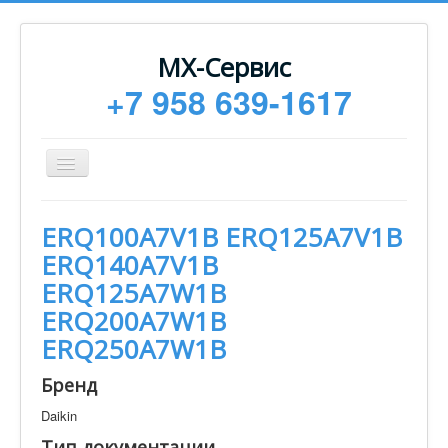
МХ-Сервис
+7 958 639-1617
Toggle
Navigation
Ремонт
ERQ100A7V1B ERQ125A7V1B
Монтаж
ERQ140A7V1B
Сервисное обслуживание
ERQ125A7W1B
ERQ200A7W1B
Техническая документация
ERQ250A7W1B
Статьи
Бренд
Новости
Daikin
Контакты
Тип документации