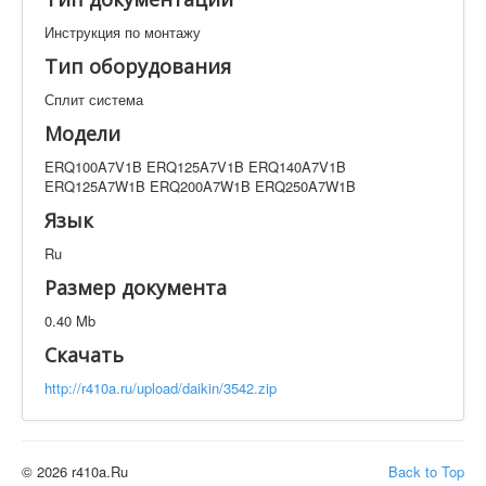
Техническая документация
Инструкция по монтажу
ERQ100A7V1B ERQ125A7V1B ERQ140A7V1B
ERQ125A7W1B ERQ200A7W1B ERQ250A7W1B
Тип оборудования
Искать
Сплит система
Модели
Производитель
Тип документации
ERQ100A7V1B ERQ125A7V1B ERQ140A7V1B
ERQ125A7W1B ERQ200A7W1B ERQ250A7W1B
Язык
Элементов на страницу
Ru
Размер документа
0.40 Mb
Скачать
http://r410a.ru/upload/daikin/3542.zip
© 2026 r410a.Ru
Back to Top