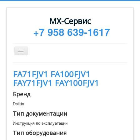
МХ-Сервис
+7 958 639-1617
Toggle
Navigation
Ремонт
FA71FJV1 FA100FJV1
Монтаж
FAY71FJV1 FAY100FJV1
Сервисное обслуживание
Бренд
Техническая документация
Daikin
Статьи
Тип документации
Новости
Инструкция по эксплуатации
Контакты
Тип оборудования