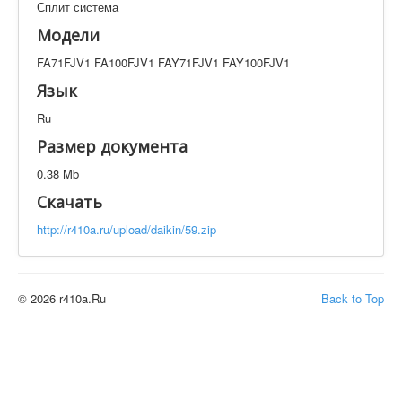
Сплит система
Техническая документация
FA71FJV1 FA100FJV1 FAY71FJV1 FAY100FJV1
Модели
Искать
FA71FJV1 FA100FJV1 FAY71FJV1 FAY100FJV1
Язык
Ru
Производитель
Тип документации
Размер документа
Элементов на страницу
0.38 Mb
Скачать
http://r410a.ru/upload/daikin/59.zip
© 2026 r410a.Ru
Back to Top