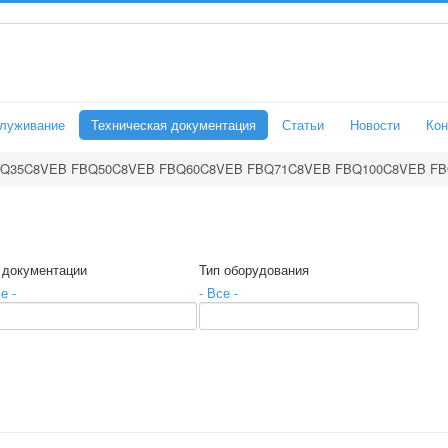
служивание
Техническая документация
Статьи
Новости
Кон
Q35C8VEB FBQ50C8VEB FBQ60C8VEB FBQ71C8VEB FBQ100C8VEB FB
 документации
Тип оборудования
е -
- Все -