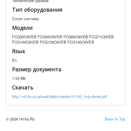
Технические данные
Техническая документация
Тип оборудования
FCQ35C8VEB FCQ50C8VEB FCQ60C8VEB
FCQ71C8VEB FCQ100C8VEB FCQ125C8VEB
Сплит система
FCQ140C8VEB
Модели
Искать
FCQ35C8VEB FCQ50C8VEB FCQ60C8VEB FCQ71C8VEB
FCQ100C8VEB FCQ125C8VEB FCQ140C8VEB
Производитель
Тип документации
Язык
En
Элементов на страницу
Размер документа
1.53 Mb
Скачать
http://r410a.ru/upload/daikin/eeden10-100_fcq-c8veb.pdf
© 2026 r410a.Ru
Back to Top