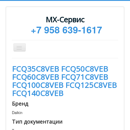
МХ-Сервис
+7 958 639-1617
Toggle
Navigation
Ремонт
FCQ35C8VEB FCQ50C8VEB
Монтаж
FCQ60C8VEB FCQ71C8VEB
Сервисное обслуживание
FCQ100C8VEB FCQ125C8VEB
FCQ140C8VEB
Техническая документация
Статьи
Бренд
Новости
Daikin
Тип документации
Контакты