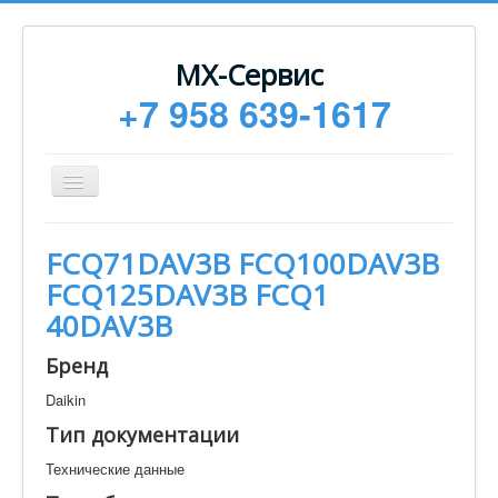
МХ-Сервис
+7 958 639-1617
Toggle
Navigation
Ремонт
FCQ71DAV3B FCQ100DAV3B
Монтаж
FCQ125DAV3B FCQ1
Сервисное обслуживание
40DAV3B
Техническая документация
Бренд
Статьи
Daikin
Новости
Тип документации
Контакты
Технические данные