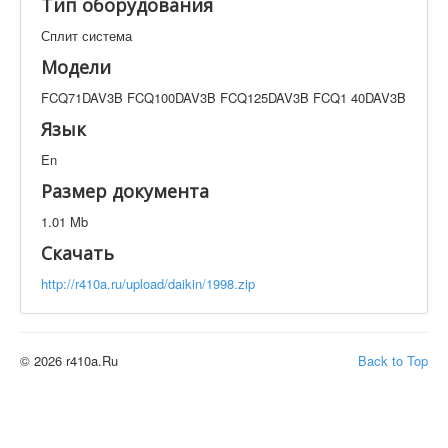
Тип оборудования
Техническая документация
FCQ71DAV3B FCQ100DAV3B FCQ125DAV3B FCQ1
Сплит система
40DAV3B
Модели
Искать
FCQ71DAV3B FCQ100DAV3B FCQ125DAV3B FCQ1 40DAV3B
Язык
Производитель
Тип документации
En
Размер документа
Элементов на страницу
1.01 Mb
Скачать
http://r410a.ru/upload/daikin/1998.zip
© 2026 r410a.Ru
Back to Top