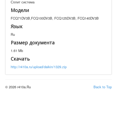
Сплит система
Техническая документация
FCQ71DV3B,FCQ100DV3B, FCQ125DV3B,
Модели
FCQ140DV3B
FCQ71DV3B,FCQ100DV3B, FCQ125DV3B, FCQ140DV3B
Искать
Язык
Ru
Производитель
Тип документации
Размер документа
1.61 Mb
Элементов на страницу
Скачать
http://r410a.ru/upload/daikin/1329.zip
© 2026 r410a.Ru
Back to Top