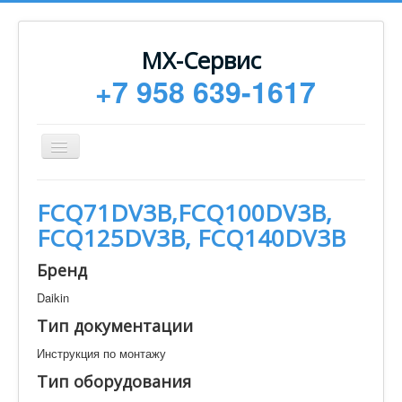
МХ-Сервис
+7 958 639-1617
Toggle
Navigation
Ремонт
FCQ71DV3B,FCQ100DV3B,
Монтаж
FCQ125DV3B, FCQ140DV3B
Сервисное обслуживание
Бренд
Техническая документация
Daikin
Статьи
Тип документации
Новости
Инструкция по монтажу
Контакты
Тип оборудования