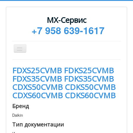
МХ-Сервис
+7 958 639-1617
Toggle
Navigation
Ремонт
FDXS25CVMB FDKS25CVMB
Монтаж
FDXS35CVMB FDKS35CVMB
Сервисное обслуживание
CDXS50CVMB CDKS50CVMB
CDXS60CVMB CDKS60CVMB
Техническая документация
Статьи
Бренд
Новости
Daikin
Тип документации
Контакты