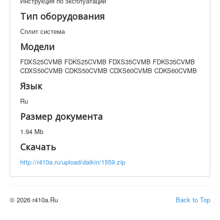
Инструкция по эксплуатации
Техническая документация
Тип оборудования
FDXS25CVMB FDKS25CVMB FDXS35CVMB
FDKS35CVMB CDXS50CVMB CDKS50CVMB
Сплит система
CDXS60CVMB CDKS60CVMB
Модели
Искать
FDXS25CVMB FDKS25CVMB FDXS35CVMB FDKS35CVMB
CDXS50CVMB CDKS50CVMB CDXS60CVMB CDKS60CVMB
Производитель
Тип документации
Язык
Ru
Элементов на страницу
Размер документа
1.94 Mb
Скачать
http://r410a.ru/upload/daikin/1559.zip
© 2026 r410a.Ru
Back to Top