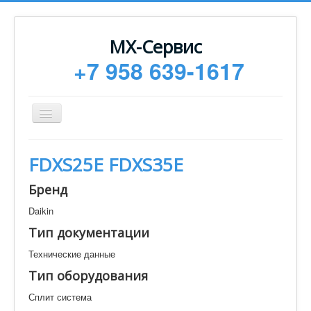
МХ-Сервис
+7 958 639-1617
Toggle
Navigation
Ремонт
FDXS25E FDXS35E
Монтаж
Бренд
Сервисное обслуживание
Daikin
Техническая документация
Тип документации
Статьи
Технические данные
Новости
Тип оборудования
Контакты
Сплит система