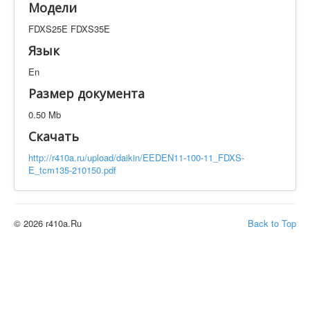
Модели
Техническая документация
FDXS25E FDXS35E
FDXS25E FDXS35E
Искать
Язык
En
Производитель
Тип документации
Размер документа
0.50 Mb
Элементов на страницу
Скачать
http://r410a.ru/upload/daikin/EEDEN11-100-11_FDXS-
E_tcm135-210150.pdf
© 2026 r410a.Ru
Back to Top