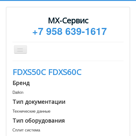
МХ-Сервис
+7 958 639-1617
Toggle
Navigation
Ремонт
FDXS50C FDXS60C
Монтаж
Бренд
Сервисное обслуживание
Daikin
Техническая документация
Тип документации
Статьи
Технические данные
Новости
Тип оборудования
Контакты
Сплит система