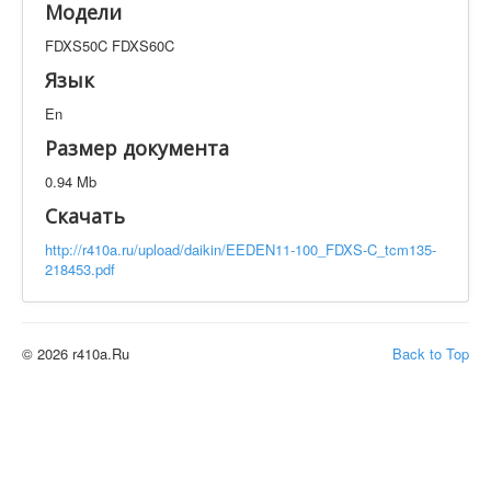
Модели
Техническая документация
FDXS50C FDXS60C
FDXS50C FDXS60C
Искать
Язык
En
Производитель
Тип документации
Размер документа
0.94 Mb
Элементов на страницу
Скачать
http://r410a.ru/upload/daikin/EEDEN11-100_FDXS-C_tcm135-
218453.pdf
© 2026 r410a.Ru
Back to Top