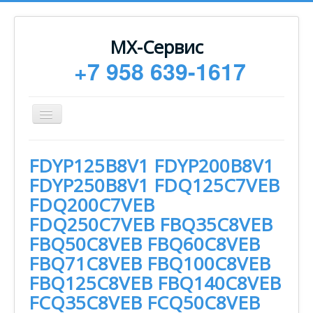
МХ-Сервис
+7 958 639-1617
Toggle
Navigation
Ремонт
FDYP125B8V1 FDYP200B8V1
Монтаж
FDYP250B8V1 FDQ125C7VEB
Сервисное обслуживание
FDQ200C7VEB
FDQ250C7VEB FBQ35C8VEB
Техническая документация
FBQ50C8VEB FBQ60C8VEB
Статьи
FBQ71C8VEB FBQ100C8VEB
Новости
FBQ125C8VEB FBQ140C8VEB
Контакты
FСQ35C8VEB FСQ50C8VEB