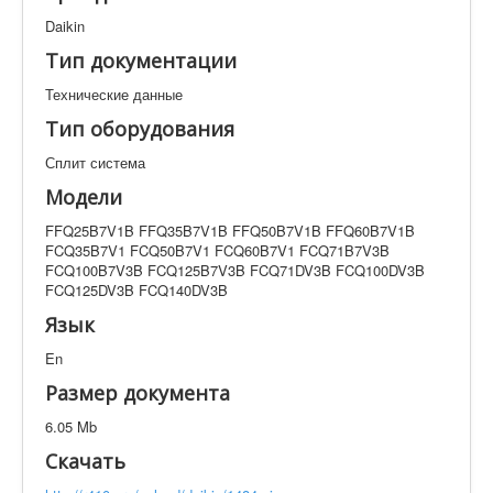
Техническая документация
Daikin
FFQ25B7V1B FFQ35B7V1B FFQ50B7V1B FFQ60B7V1B
FCQ35B7V1 FCQ50B7V1 FCQ60B7V1 FCQ71B7V3B
Тип документации
FCQ100B7V3B FCQ125B7V3B FCQ71DV3B
FCQ100DV3B FCQ125DV3B FCQ140DV3B
Технические данные
Тип оборудования
Искать
Сплит система
Модели
Производитель
Тип документации
FFQ25B7V1B FFQ35B7V1B FFQ50B7V1B FFQ60B7V1B
FCQ35B7V1 FCQ50B7V1 FCQ60B7V1 FCQ71B7V3B
FCQ100B7V3B FCQ125B7V3B FCQ71DV3B FCQ100DV3B
Элементов на страницу
FCQ125DV3B FCQ140DV3B
Язык
En
Размер документа
6.05 Mb
Скачать