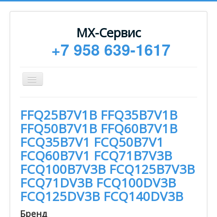
МХ-Сервис
+7 958 639-1617
Toggle
Navigation
Ремонт
FFQ25B7V1B FFQ35B7V1B
Монтаж
FFQ50B7V1B FFQ60B7V1B
Сервисное обслуживание
FCQ35B7V1 FCQ50B7V1
FCQ60B7V1 FCQ71B7V3B
Техническая документация
FCQ100B7V3B FCQ125B7V3B
Статьи
FCQ71DV3B FCQ100DV3B
Новости
FCQ125DV3B FCQ140DV3B
Контакты
Бренд