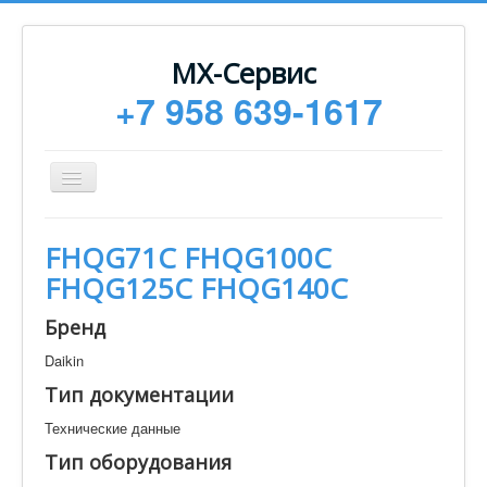
МХ-Сервис
+7 958 639-1617
Toggle
Navigation
Ремонт
FHQG71C FHQG100C
Монтаж
FHQG125C FHQG140C
Сервисное обслуживание
Бренд
Техническая документация
Daikin
Статьи
Тип документации
Новости
Технические данные
Контакты
Тип оборудования