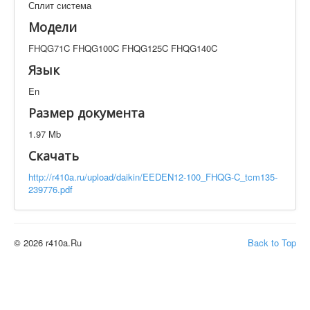
Сплит система
Техническая документация
FHQG71C FHQG100C FHQG125C FHQG140C
Модели
Искать
FHQG71C FHQG100C FHQG125C FHQG140C
Язык
En
Производитель
Тип документации
Размер документа
Элементов на страницу
1.97 Mb
Скачать
http://r410a.ru/upload/daikin/EEDEN12-100_FHQG-C_tcm135-
239776.pdf
© 2026 r410a.Ru
Back to Top