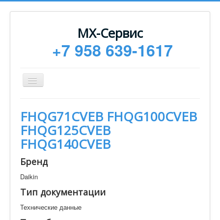
МХ-Сервис
+7 958 639-1617
Toggle
Navigation
Ремонт
FHQG71CVEB FHQG100CVEB
Монтаж
FHQG125CVEB
Сервисное обслуживание
FHQG140CVEB
Техническая документация
Бренд
Статьи
Daikin
Новости
Тип документации
Контакты
Технические данные