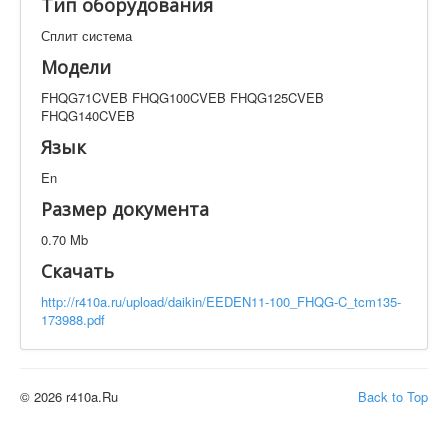
Тип оборудования
Техническая документация
FHQG71CVEB FHQG100CVEB FHQG125CVEB
Сплит система
FHQG140CVEB
Модели
Искать
FHQG71CVEB FHQG100CVEB FHQG125CVEB
FHQG140CVEB
Язык
Производитель
Тип документации
En
Размер документа
Элементов на страницу
0.70 Mb
Скачать
http://r410a.ru/upload/daikin/EEDEN11-100_FHQG-C_tcm135-
173988.pdf
© 2026 r410a.Ru
Back to Top