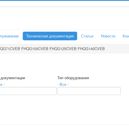
служивание
Техническая документация
Статьи
Новости
Кон
QG71CVEB FHQG100CVEB FHQG125CVEB FHQG140CVEB
 документации
Тип оборудования
е -
- Все -