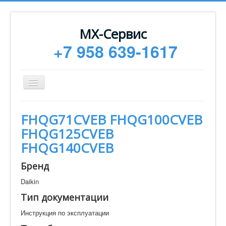
МХ-Сервис
+7 958 639-1617
Toggle
Navigation
Ремонт
FHQG71CVEB FHQG100CVEB
Монтаж
FHQG125CVEB
Сервисное обслуживание
FHQG140CVEB
Техническая документация
Бренд
Статьи
Daikin
Новости
Тип документации
Контакты
Инструкция по эксплуатации