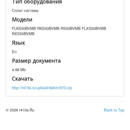
Тип оборудования
Техническая документация
FLKS50BVMB RKS50BVMB RS50BVMB FLXS50BVMB
Сплит система
RXS50BVMB
Модели
Искать
FLKS50BVMB RKS50BVMB RS50BVMB FLXS50BVMB
RXS50BVMB
Язык
Производитель
Тип документации
En
Размер документа
Элементов на страницу
4.98 Mb
Скачать
http://r410a.ru/upload/daikin/673.zip
© 2026 r410a.Ru
Back to Top