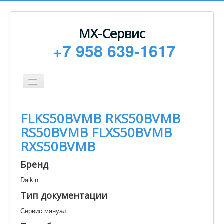
МХ-Сервис
+7 958 639-1617
Toggle
Navigation
Ремонт
FLKS50BVMB RKS50BVMB
Монтаж
RS50BVMB FLXS50BVMB
Сервисное обслуживание
RXS50BVMB
Техническая документация
Бренд
Статьи
Daikin
Новости
Тип документации
Контакты
Сервис мануал