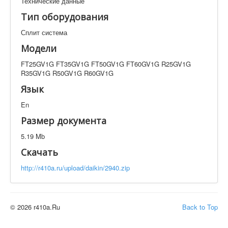
Технические данные
Техническая документация
Тип оборудования
FT25GV1G FT35GV1G FT50GV1G FT60GV1G R25GV1G
R35GV1G R50GV1G R60GV1G
Сплит система
Искать
Модели
FT25GV1G FT35GV1G FT50GV1G FT60GV1G R25GV1G
R35GV1G R50GV1G R60GV1G
Производитель
Тип документации
Язык
En
Элементов на страницу
Размер документа
5.19 Mb
Скачать
http://r410a.ru/upload/daikin/2940.zip
© 2026 r410a.Ru
Back to Top