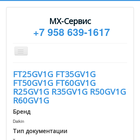
МХ-Сервис
+7 958 639-1617
Toggle
Navigation
Ремонт
FT25GV1G FT35GV1G
Монтаж
FT50GV1G FT60GV1G
Сервисное обслуживание
R25GV1G R35GV1G R50GV1G
R60GV1G
Техническая документация
Статьи
Бренд
Новости
Daikin
Тип документации
Контакты