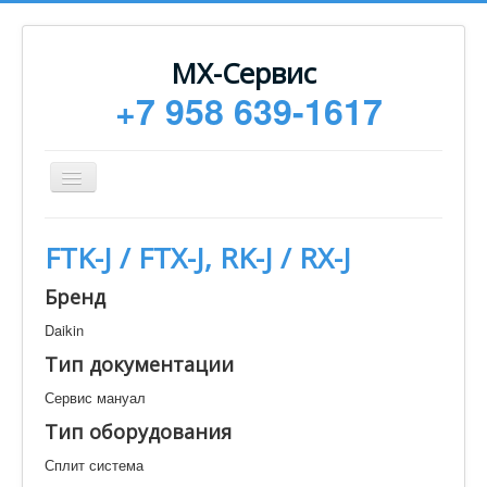
МХ-Сервис
+7 958 639-1617
Toggle
Navigation
Ремонт
FTK-J / FTX-J, RK-J / RX-J
Монтаж
Бренд
Сервисное обслуживание
Daikin
Техническая документация
Тип документации
Статьи
Сервис мануал
Новости
Тип оборудования
Контакты
Сплит система