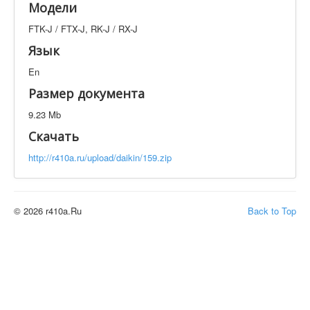
Модели
Техническая документация
FTK-J / FTX-J, RK-J / RX-J
FTK-J / FTX-J, RK-J / RX-J
Искать
Язык
En
Производитель
Тип документации
Размер документа
9.23 Mb
Элементов на страницу
Скачать
http://r410a.ru/upload/daikin/159.zip
© 2026 r410a.Ru
Back to Top