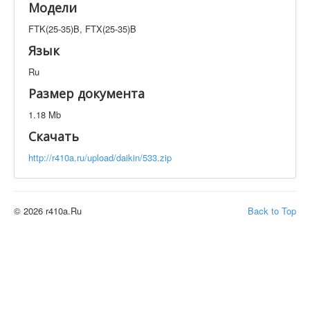
Модели
Техническая документация
FTK(25-35)B, FTX(25-35)B
FTK(25-35)B, FTX(25-35)B
Искать
Язык
Ru
Производитель
Тип документации
Размер документа
1.18 Mb
Элементов на страницу
Скачать
http://r410a.ru/upload/daikin/533.zip
© 2026 r410a.Ru
Back to Top