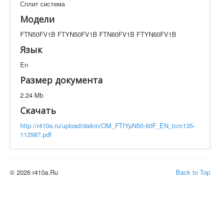
Сплит система
Техническая документация
FTN50FV1B FTYN50FV1B FTN60FV1B FTYN60FV1B
Модели
Искать
FTN50FV1B FTYN50FV1B FTN60FV1B FTYN60FV1B
Язык
En
Производитель
Тип документации
Размер документа
Элементов на страницу
2.24 Mb
Скачать
http://r410a.ru/upload/daikin/OM_FTfYpN50-60F_EN_tcm135-
112987.pdf
© 2026 r410a.Ru
Back to Top