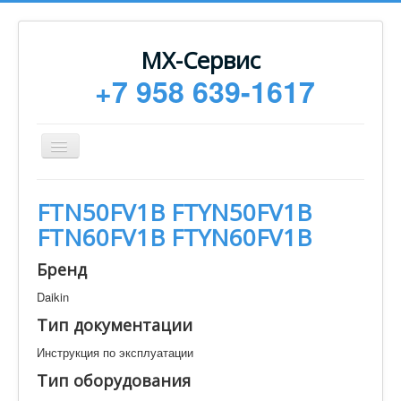
МХ-Сервис
+7 958 639-1617
Toggle
Navigation
Ремонт
FTN50FV1B FTYN50FV1B
Монтаж
FTN60FV1B FTYN60FV1B
Сервисное обслуживание
Бренд
Техническая документация
Daikin
Статьи
Тип документации
Новости
Инструкция по эксплуатации
Контакты
Тип оборудования