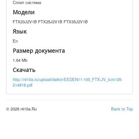
Сплит система
Техническая документация
FTX20J2V1B FTX25J2V1B FTX35J2V1B
Модели
Искать
FTX20J2V1B FTX25J2V1B FTX35J2V1B
Язык
En
Производитель
Тип документации
Размер документа
Элементов на страницу
1.64 Mb
Скачать
http://r410a.ru/upload/daikin/EEDEN11-100_FTX-JV_tcm135-
214818.pdf
© 2026 r410a.Ru
Back to Top