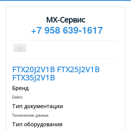
МХ-Сервис
+7 958 639-1617
Toggle
Navigation
Ремонт
FTX20J2V1B FTX25J2V1B
Монтаж
FTX35J2V1B
Сервисное обслуживание
Бренд
Техническая документация
Daikin
Статьи
Тип документации
Новости
Технические данные
Контакты
Тип оборудования