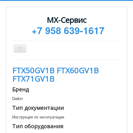
МХ-Сервис
+7 958 639-1617
Toggle
Navigation
Ремонт
FTX50GV1B FTX60GV1B
Монтаж
FTX71GV1B
Сервисное обслуживание
Бренд
Техническая документация
Daikin
Статьи
Тип документации
Новости
Инструкция по эксплуатации
Контакты
Тип оборудования