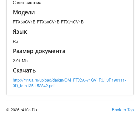
Сплит система
Техническая документация
FTX50GV1B FTX60GV1B FTX71GV1B
Модели
Искать
FTX50GV1B FTX60GV1B FTX71GV1B
Язык
Ru
Производитель
Тип документации
Размер документа
Элементов на страницу
2.91 Mb
Скачать
http://r410a.ru/upload/daikin/OM_FTX50-71GV_RU_3P190111-
3D_tcm135-152842.pdf
© 2026 r410a.Ru
Back to Top