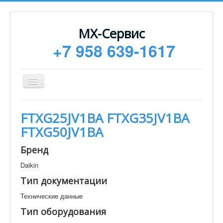
МХ-Сервис
+7 958 639-1617
Toggle
Navigation
Ремонт
FTXG25JV1BA FTXG35JV1BA
Монтаж
FTXG50JV1BA
Сервисное обслуживание
Бренд
Техническая документация
Daikin
Статьи
Тип документации
Новости
Технические данные
Контакты
Тип оборудования