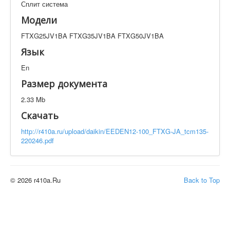
Сплит система
Техническая документация
FTXG25JV1BA FTXG35JV1BA FTXG50JV1BA
Модели
Искать
FTXG25JV1BA FTXG35JV1BA FTXG50JV1BA
Язык
En
Производитель
Тип документации
Размер документа
Элементов на страницу
2.33 Mb
Скачать
http://r410a.ru/upload/daikin/EEDEN12-100_FTXG-JA_tcm135-
220246.pdf
© 2026 r410a.Ru
Back to Top