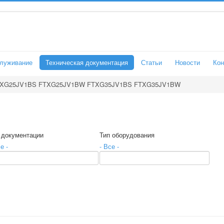
служивание
Техническая документация
Статьи
Новости
Кон
XG25JV1BS FTXG25JV1BW FTXG35JV1BS FTXG35JV1BW
 документации
Тип оборудования
е -
- Все -