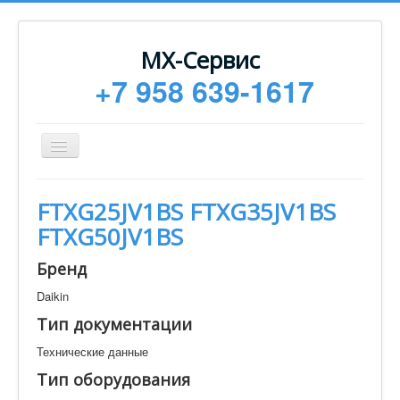
МХ-Сервис
+7 958 639-1617
Toggle
Navigation
Ремонт
FTXG25JV1BS FTXG35JV1BS
Монтаж
FTXG50JV1BS
Сервисное обслуживание
Бренд
Техническая документация
Daikin
Статьи
Тип документации
Новости
Технические данные
Контакты
Тип оборудования