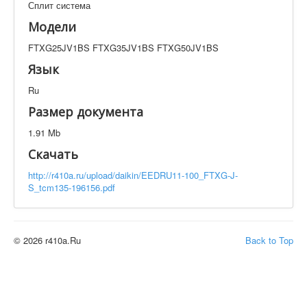
Сплит система
Техническая документация
FTXG25JV1BS FTXG35JV1BS FTXG50JV1BS
Модели
Искать
FTXG25JV1BS FTXG35JV1BS FTXG50JV1BS
Язык
Ru
Производитель
Тип документации
Размер документа
Элементов на страницу
1.91 Mb
Скачать
http://r410a.ru/upload/daikin/EEDRU11-100_FTXG-J-
S_tcm135-196156.pdf
© 2026 r410a.Ru
Back to Top