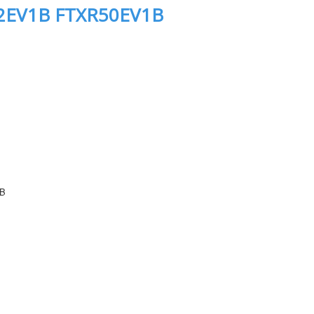
2EV1B FTXR50EV1B
1B