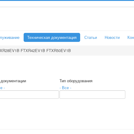
служивание
Техническая документация
Статьи
Новости
Кон
XR28EV1B FTXR42EV1B FTXR50EV1B
 документации
Тип оборудования
е -
- Все -