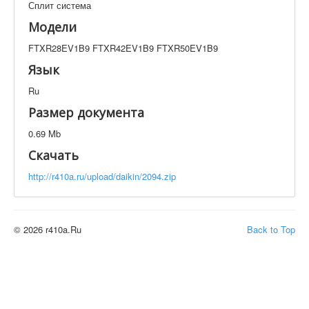
Сплит система
Техническая документация
FTXR28EV1B9 FTXR42EV1B9 FTXR50EV1B9
Модели
Искать
FTXR28EV1B9 FTXR42EV1B9 FTXR50EV1B9
Язык
Ru
Производитель
Тип документации
Размер документа
Элементов на страницу
0.69 Mb
Скачать
http://r410a.ru/upload/daikin/2094.zip
© 2026 r410a.Ru
Back to Top