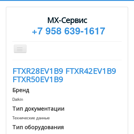
МХ-Сервис
+7 958 639-1617
Toggle
Navigation
Ремонт
FTXR28EV1B9 FTXR42EV1B9
Монтаж
FTXR50EV1B9
Сервисное обслуживание
Бренд
Техническая документация
Daikin
Статьи
Тип документации
Новости
Технические данные
Контакты
Тип оборудования