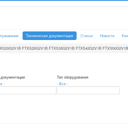
служивание
Техническая документация
Статьи
Новости
Кон
XS20G2V1B FTXS25G2V1B FTXS35G2V1B FTXS42G2V1B FTXS50G2V1
 документации
Тип оборудования
е -
- Все -