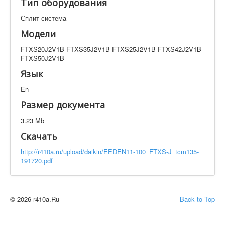
Тип оборудования
Техническая документация
FTXS20J2V1B FTXS35J2V1B FTXS25J2V1B
Сплит система
FTXS42J2V1B FTXS50J2V1B
Модели
Искать
FTXS20J2V1B FTXS35J2V1B FTXS25J2V1B FTXS42J2V1B
FTXS50J2V1B
Язык
Производитель
Тип документации
En
Размер документа
Элементов на страницу
3.23 Mb
Скачать
http://r410a.ru/upload/daikin/EEDEN11-100_FTXS-J_tcm135-
191720.pdf
© 2026 r410a.Ru
Back to Top