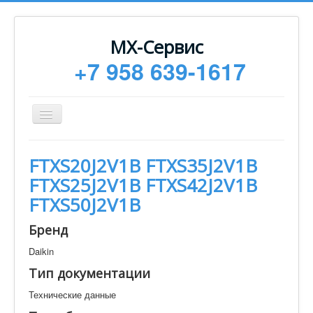
МХ-Сервис
+7 958 639-1617
Toggle
Navigation
Ремонт
FTXS20J2V1B FTXS35J2V1B
Монтаж
FTXS25J2V1B FTXS42J2V1B
Сервисное обслуживание
FTXS50J2V1B
Техническая документация
Бренд
Статьи
Daikin
Новости
Тип документации
Контакты
Технические данные