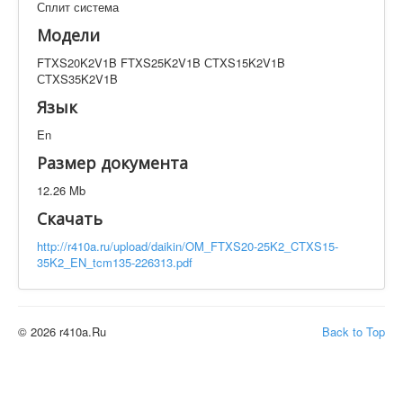
Сплит система
Техническая документация
FTXS20K2V1B FTXS25K2V1B СTXS15K2V1B
Модели
СTXS35K2V1B
FTXS20K2V1B FTXS25K2V1B СTXS15K2V1B
Искать
СTXS35K2V1B
Язык
En
Производитель
Тип документации
Размер документа
Элементов на страницу
12.26 Mb
Скачать
http://r410a.ru/upload/daikin/OM_FTXS20-25K2_CTXS15-
35K2_EN_tcm135-226313.pdf
© 2026 r410a.Ru
Back to Top