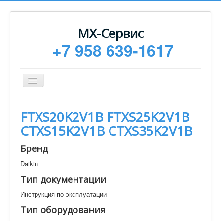
МХ-Сервис
+7 958 639-1617
Toggle
Navigation
Ремонт
FTXS20K2V1B FTXS25K2V1B
Монтаж
СTXS15K2V1B СTXS35K2V1B
Сервисное обслуживание
Бренд
Техническая документация
Daikin
Статьи
Тип документации
Новости
Инструкция по эксплуатации
Контакты
Тип оборудования