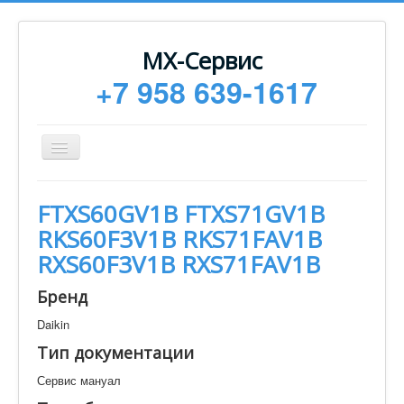
МХ-Сервис
+7 958 639-1617
Toggle
Navigation
Ремонт
FTXS60GV1B FTXS71GV1B
Монтаж
RKS60F3V1B RKS71FAV1B
Сервисное обслуживание
RXS60F3V1B RXS71FAV1B
Техническая документация
Бренд
Статьи
Daikin
Новости
Тип документации
Контакты
Сервис мануал