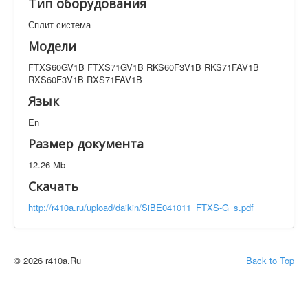
Тип оборудования
Техническая документация
FTXS60GV1B FTXS71GV1B RKS60F3V1B RKS71FAV1B
Сплит система
RXS60F3V1B RXS71FAV1B
Модели
Искать
FTXS60GV1B FTXS71GV1B RKS60F3V1B RKS71FAV1B
RXS60F3V1B RXS71FAV1B
Язык
Производитель
Тип документации
En
Размер документа
Элементов на страницу
12.26 Mb
Скачать
http://r410a.ru/upload/daikin/SiBE041011_FTXS-G_s.pdf
© 2026 r410a.Ru
Back to Top