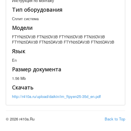
Инструкция по монтажу
Техническая документация
Тип оборудования
FTYN25DV3B FTN25DV3B FTYN35DV3B FTN35DV3B
FTYN25DAV3B FTN25DAV3B FTYN35DAV3B
Сплит система
FTN35DAV3B
Модели
Искать
FTYN25DV3B FTN25DV3B FTYN35DV3B FTN35DV3B
FTYN25DAV3B FTN25DAV3B FTYN35DAV3B FTN35DAV3B
Производитель
Тип документации
Язык
En
Элементов на страницу
Размер документа
1.56 Mb
Скачать
http://r410a.ru/upload/daikin/im_ftpyen25-35d_en.pdf
© 2026 r410a.Ru
Back to Top