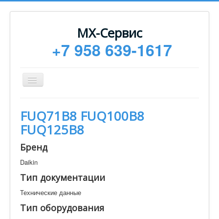
МХ-Сервис
+7 958 639-1617
Toggle
Navigation
Ремонт
FUQ71B8 FUQ100B8
Монтаж
FUQ125B8
Сервисное обслуживание
Бренд
Техническая документация
Daikin
Статьи
Тип документации
Новости
Технические данные
Контакты
Тип оборудования