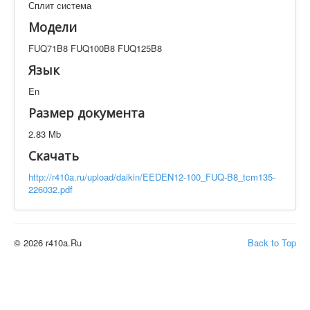
Сплит система
Техническая документация
FUQ71B8 FUQ100B8 FUQ125B8
Модели
Искать
FUQ71B8 FUQ100B8 FUQ125B8
Язык
En
Производитель
Тип документации
Размер документа
Элементов на страницу
2.83 Mb
Скачать
http://r410a.ru/upload/daikin/EEDEN12-100_FUQ-B8_tcm135-
226032.pdf
© 2026 r410a.Ru
Back to Top