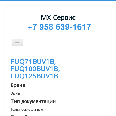
МХ-Сервис
+7 958 639-1617
Toggle
Navigation
Ремонт
FUQ71BUV1B,
Монтаж
FUQ100BUV1B,
Сервисное обслуживание
FUQ125BUV1B
Техническая документация
Бренд
Статьи
Daikin
Новости
Тип документации
Контакты
Технические данные