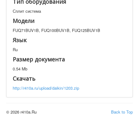
Тип оборудования
Техническая документация
FUQ71BUV1B, FUQ100BUV1B, FUQ125BUV1B
Сплит система
Модели
Искать
FUQ71BUV1B, FUQ100BUV1B, FUQ125BUV1B
Язык
Производитель
Тип документации
Ru
Размер документа
Элементов на страницу
0.54 Mb
Скачать
http://r410a.ru/upload/daikin/1203.zip
© 2026 r410a.Ru
Back to Top