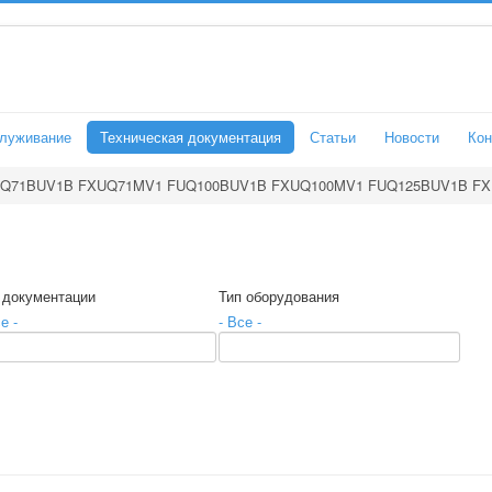
служивание
Техническая документация
Статьи
Новости
Кон
Q71BUV1B FXUQ71MV1 FUQ100BUV1B FXUQ100MV1 FUQ125BUV1B F
 документации
Тип оборудования
е -
- Все -