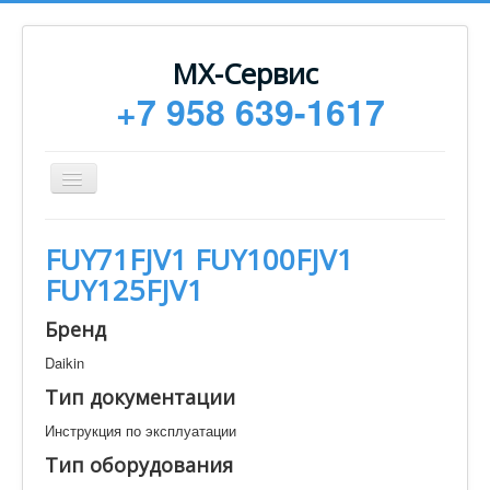
МХ-Сервис
+7 958 639-1617
Toggle
Navigation
Ремонт
FUY71FJV1 FUY100FJV1
Монтаж
FUY125FJV1
Сервисное обслуживание
Бренд
Техническая документация
Daikin
Статьи
Тип документации
Новости
Инструкция по эксплуатации
Контакты
Тип оборудования