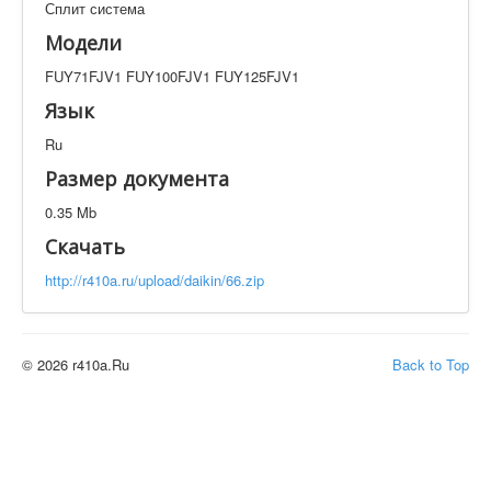
Сплит система
Техническая документация
FUY71FJV1 FUY100FJV1 FUY125FJV1
Модели
Искать
FUY71FJV1 FUY100FJV1 FUY125FJV1
Язык
Ru
Производитель
Тип документации
Размер документа
Элементов на страницу
0.35 Mb
Скачать
http://r410a.ru/upload/daikin/66.zip
© 2026 r410a.Ru
Back to Top